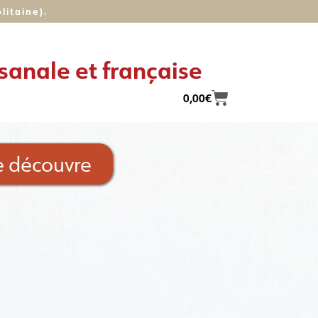
itaine).​
tisanale et française
0,00
€
e découvre