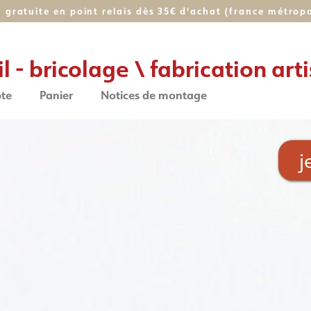
n gratuite en point relais dès 35€ d'achat (france métropol
il - bricolage \ fabrication ar
te
Panier
Notices de montage
j