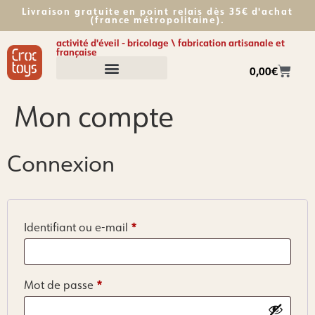
Livraison gratuite en point relais dès 35€ d'achat
(france métropolitaine).​
activité d'éveil - bricolage \ fabrication artisanale et
française
0,00
€
Mon compte
Connexion
*
Identifiant ou e-mail
*
Mot de passe