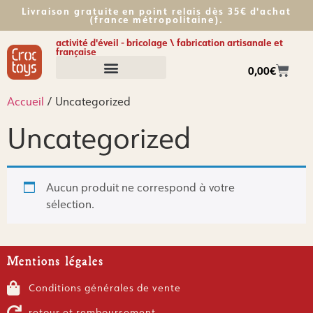
Livraison gratuite en point relais dès 35€ d'achat
(france métropolitaine).​
activité d'éveil - bricolage \ fabrication artisanale et
française
0,00
€
Accueil
/ Uncategorized
Uncategorized
Aucun produit ne correspond à votre
sélection.
Mentions légales
Conditions générales de vente
retour et remboursement