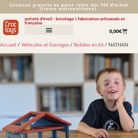
Livraison gratuite en point relais dès 35€ d'achat
(france métropolitaine).​
activité d'éveil - bricolage \ fabrication artisanale et
française
0,00
€
Accueil
/
Véhicules et Garages
/
Bolides en kit
/ NATHAN